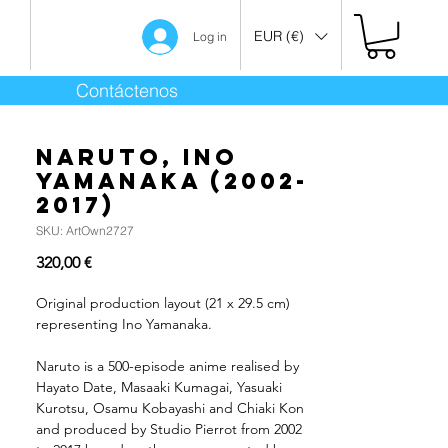
EUR (€)
Log in
Contáctenos
Naruto, Ino
Yamanaka (2002-
2017)
SKU: ArtOwn2727
Precio
320,00 €
Original production layout (21 x 29.5 cm)
representing Ino Yamanaka.
Naruto is a 500-episode anime realised by
Hayato Date, Masaaki Kumagai, Yasuaki
Kurotsu, Osamu Kobayashi and Chiaki Kon
and produced by Studio Pierrot from 2002