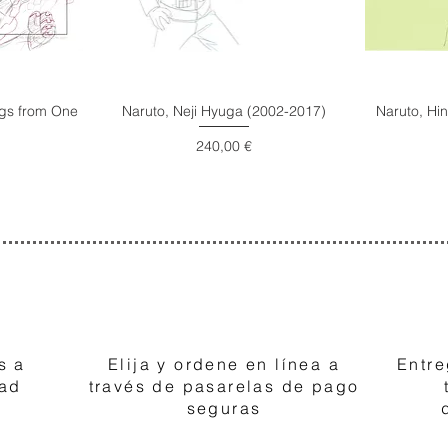
ings from One
Naruto, Neji Hyuga (2002-2017)
Naruto, Hi
Precio
240,00 €
2
s a
Elija y ordene en línea a
Entre
dad
través de pasarelas de pago
seguras