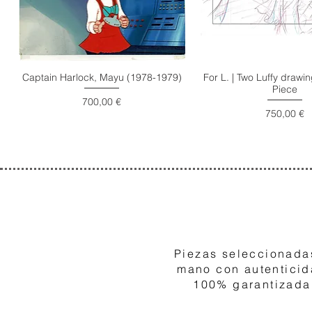
Captain Harlock, Mayu (1978-1979)
For L. | Two Luffy draw
Piece
Precio
700,00 €
Precio
750,00 €
1
Piezas seleccionada
mano con autentici
100% garantizada