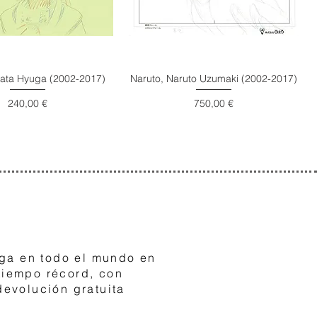
nata Hyuga (2002-2017)
Naruto, Naruto Uzumaki (2002-2017)
Precio
Precio
240,00 €
750,00 €
3
ga en todo el mundo en
tiempo récord, con
devolución gratuita