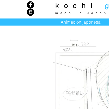
kochi
k
made in Japan
Animación japonesa