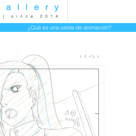
gallery
 | since 2014
¿Qué es una celda de animación?