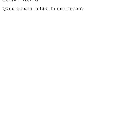
¿Qué es una celda de animación?
¿Cómo cuidar tus obras de arte?
FA
Q
Tarjetas de regalo
Contáctenos
Animación japonesa
Astro Boy
Dragon Ball
Saint Seiya
Space Adventure Cobra
Studio Ghibli
...
Juguetes vintage
Egg Monsters