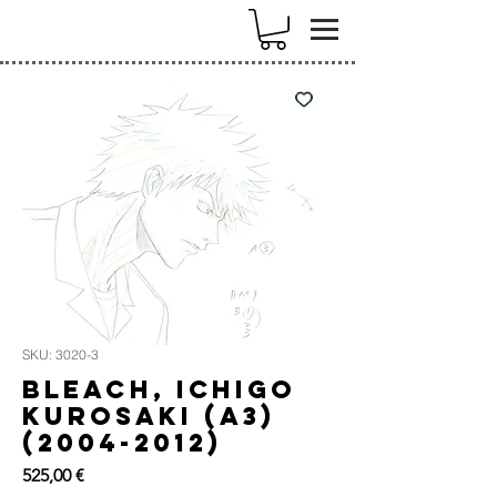
k
SKU: 3020-3
Bleach, Ichigo
Kurosaki (A3)
(2004-2012)
Precio
525,00 €