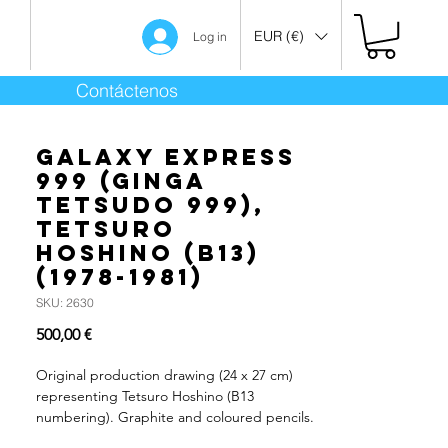
EUR (€)
Log in
Contáctenos
Galaxy Express
999 (Ginga
Tetsudo 999),
Tetsuro
Hoshino (B13)
(1978-1981)
SKU: 2630
Precio
500,00 €
Original production drawing (24 x 27 cm)
representing Tetsuro Hoshino (B13
numbering). Graphite and coloured pencils.