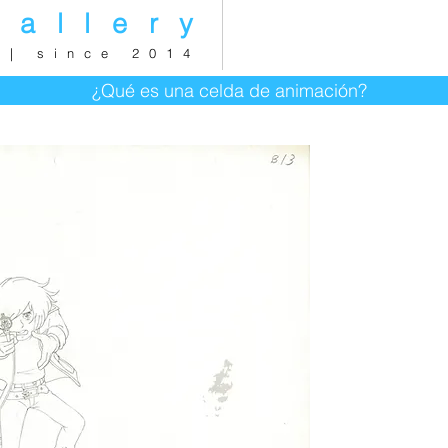
gallery
 | since 2014
¿Qué es una celda de animación?