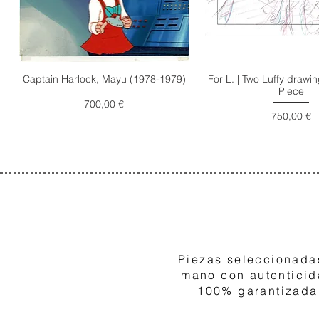
Captain Harlock, Mayu (1978-1979)
For L. | Two Luffy draw
Piece
Precio
700,00 €
Precio
750,00 €
1
Piezas seleccionada
mano con autentici
100% garantizada