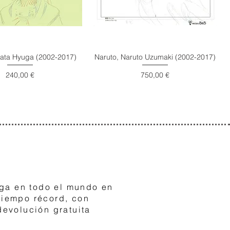
nata Hyuga (2002-2017)
Naruto, Naruto Uzumaki (2002-2017)
Precio
Precio
240,00 €
750,00 €
3
ga en todo el mundo en
tiempo récord, con
devolución gratuita