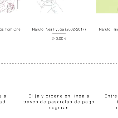
ings from One
Naruto, Neji Hyuga (2002-2017)
Naruto, Hi
Precio
240,00 €
2
s a
Elija y ordene en línea a
Entre
dad
través de pasarelas de pago
seguras