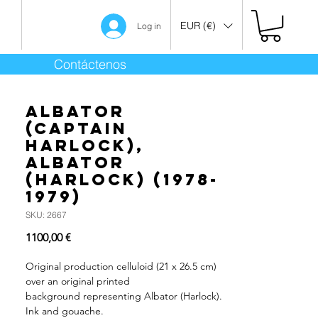
EUR (€)
Log in
Contáctenos
Albator
(Captain
Harlock),
Albator
(Harlock) (1978-
1979)
SKU: 2667
Precio
1100,00 €
Original production celluloid (21 x 26.5 cm)
over an original printed
background representing Albator (Harlock).
Ink and gouache.