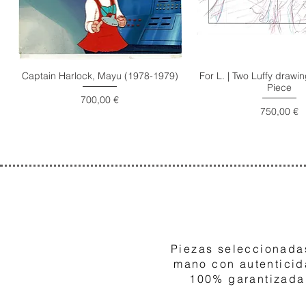
Captain Harlock, Mayu (1978-1979)
For L. | Two Luffy draw
Piece
Precio
700,00 €
Precio
750,00 €
1
Piezas seleccionada
mano con autentici
100% garantizada