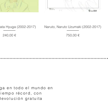
nata Hyuga (2002-2017)
Naruto, Naruto Uzumaki (2002-2017)
Precio
Precio
240,00 €
750,00 €
3
ga en todo el mundo en
tiempo récord, con
devolución gratuita