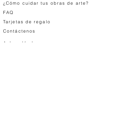
¿Cómo cuidar tus obras de arte?
FA
Q
Tarjetas de regalo
Contáctenos
Animación japonesa
Astro Boy
Dragon Ball
Saint Seiya
Space Adventure Cobra
Studio Ghibli
...
Juguetes vintage
Egg Monsters
Saint Seiya Vintage